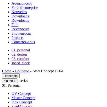
Aquaconcept
Forêt d’entreprise
Nouvelles
Downloads
Downloads
Film
Revendeurs
Showerroom
Projects
Contactez-nous
01.
personal
02.
design
03.
comfort
speed.
stock
Home
»
Boutique
»
Steel Concept 191-1
concepts
series
sluiten
x
01.
Personal
UV Concept
Master Concept
Inox Concept
Steel Concept