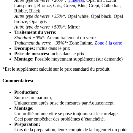
Autre type de verre +20%*:
Timeless
, Opal mat, Extra
transparent, Bronze, Gris, Green, Blue, Crepi, Cathedral,
Ribble, Black
Autre type de verre +35%*:
Opal white, Opal black, Opal
bronze, Opal gris
Autre type de verre +50%*:
Mirror
Traitement du verre:
Standard +0%*:
Aucun traitement du verre
Traitement du verre +35%*:
Zone Intime,
Zone à la carte
Découpes:
inclus dans le prix
Prise de mesures:
inclus dans le prix
Montage:
Possible moyennant supplément (sur demande)
*Est le supplément calculé sur le prix standard du produit.
Commentaires:
Production:
Sur mesure par mm,
Uniquement après prise de mesures par Aquaconcept.
Montage:
Un profilé ou une vitre se pose toujours sur le carrelage.
Ceci pour empêcher des problèmes d’étanchéité.
Préparation:
Lors de la préparation, tenez compte de la largeur et du poids