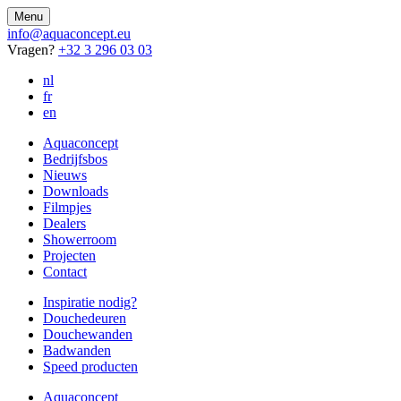
Menu
info@aquaconcept.eu
Vragen?
+32 3 296 03 03
nl
fr
en
Aquaconcept
Bedrijfsbos
Nieuws
Downloads
Filmpjes
Dealers
Showerroom
Projecten
Contact
Inspiratie nodig?
Douchedeuren
Douchewanden
Badwanden
Speed producten
Aquaconcept