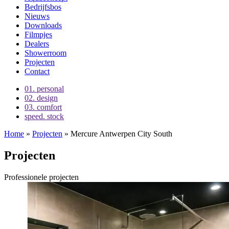
Bedrijfsbos
Nieuws
Downloads
Filmpjes
Dealers
Showerroom
Projecten
Contact
01.
personal
02.
design
03.
comfort
speed.
stock
Home
»
Projecten
»
Mercure Antwerpen City South
Projecten
Professionele projecten